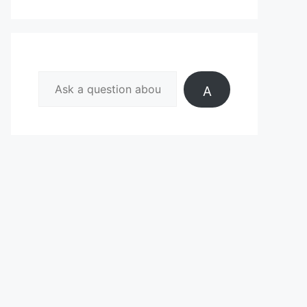
A
s
k