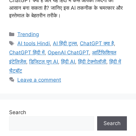
ChatGPT क्या है और यह हिंदी में कैसे आपकी जिंदगी को
आसान बना सकता है? जानिए इस AI तकनीक के चमत्कार और
इस्तेमाल के बेहतरीन तरीके।
Categories
Trending
Tags
AI tools Hindi
,
AI हिंदी टूल्स
,
ChatGPT क्या है
,
ChatGPT हिंदी में
,
OpenAI ChatGPT
,
आर्टिफिशियल
इंटेलिजेंस
,
डिजिटल युग AI
,
हिंदी AI
,
हिंदी टेक्नोलॉजी
,
हिंदी में
चैटबॉट
Leave a comment
Search
Search