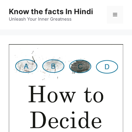
Skip
Know the facts In Hindi
to
Menu
content
Unleash Your Inner Greatness