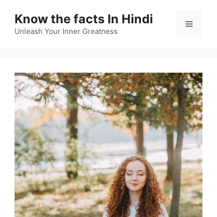
Skip
Know the facts In Hindi
to
Menu
content
Unleash Your Inner Greatness