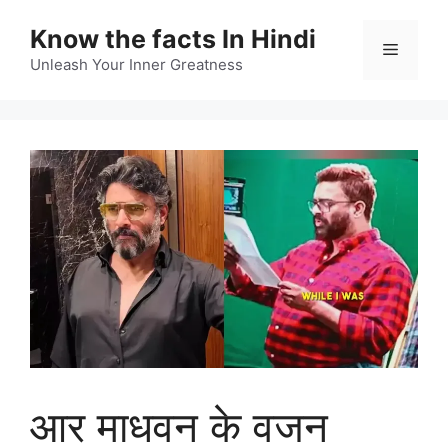
Skip
Know the facts In Hindi
to
Menu
content
Unleash Your Inner Greatness
आर माधवन के वजन