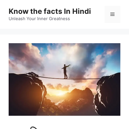
Skip
Know the facts In Hindi
to
Menu
content
Unleash Your Inner Greatness