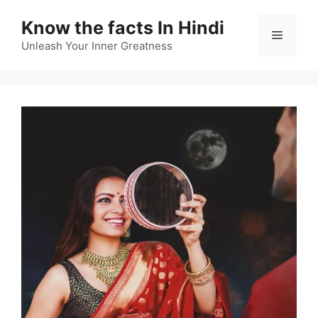
Skip
Know the facts In Hindi
to
Menu
content
Unleash Your Inner Greatness