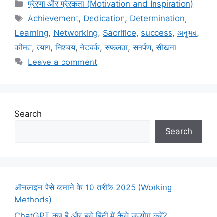
Categories
प्रेरणा और प्रेरकता (Motivation and Inspiration)
Tags
Achievement
,
Dedication
,
Determination
,
Learning
,
Networking
,
Sacrifice
,
success
,
अनुभव
,
कीमत
,
त्याग
,
निश्चय
,
नेटवर्क
,
सफलता
,
समर्पण
,
सीखना
Leave a comment
Search
Search
ऑनलाइन पैसे कमाने के 10 तरीके 2025 (Working
Methods)
ChatGPT क्या है और इसे हिंदी में कैसे उपयोग करें?