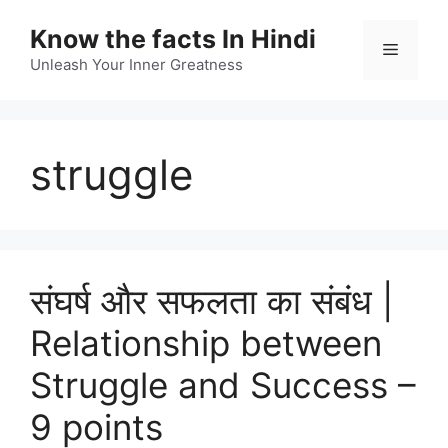
Skip
Know the facts In Hindi
to
Menu
content
Unleash Your Inner Greatness
struggle
संघर्ष और सफलता का संबंध |
Relationship between
Struggle and Success –
9 points