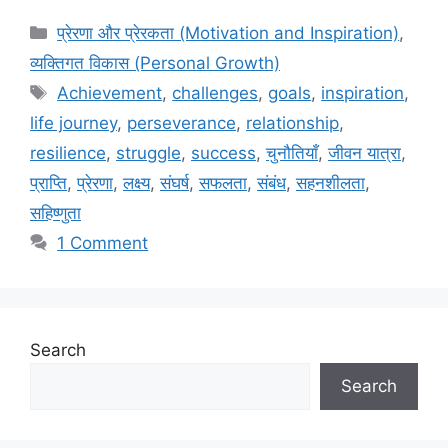
Categories
प्रेरणा और प्रेरकता (Motivation and Inspiration)
,
व्यक्तिगत विकास (Personal Growth)
Tags
Achievement
,
challenges
,
goals
,
inspiration
,
life journey
,
perseverance
,
relationship
,
resilience
,
struggle
,
success
,
चुनौतियाँ
,
जीवन यात्रा
,
प्राप्ति
,
प्रेरणा
,
लक्ष्य
,
संघर्ष
,
सफलता
,
संबंध
,
सहनशीलता
,
सहिष्णुता
1 Comment
Search
Search